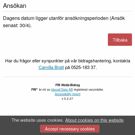
Ansökan
Dagens datum ligger utanför ansökningsperioden (Ansök
senast: 30/4).
Har du frågor eller synpunkter på vår bidragshantering, kontakta
Camilla Bratt
på 0525-183 37.
FRI Webb-Bidrag
®
FRI
är ett av
Idavall Data AB
registrerat varumärke.
Accessibility report
v 5.2.27
The website uses cookies.
About cookies on this website
Accept necessary cookies